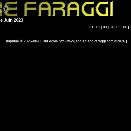
e Juin 2023
|
01
|
02
|
03
|
04
|
05
|
06
|
| Imprimé le 2026-08-06 sur ecole http://www.ecolepiano-faraggi.com ©2026 |